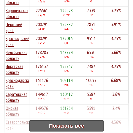
+2989
+794
+6
область
Воронежская
225561
199928
7339
3.25%
+3921
+1395
+16
область
Пермский
200791
159882
7851
3.91%
+4003
+442
+17
край
Красноярский
200291
172015
9514
4.75%
+3653
+900
+12
край
Челябинская
178283
147774
6530
3.66%
+3992
+797
+14
область
Иркутская
176137
152957
7487
4.25%
+2311
+292
+17
область
Краснодарский
151176
108114
10099
6.68%
+2912
+509
+10
край
Саратовская
149617
130412
5387
3.6%
+1580
+176
+6
область
Омская
149376
131964
3591
2.4%
+1912
+454
+14
область
Ставропольский
149133
128502
6507
4.36%
Показать все
+1611
+888
+12
край