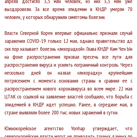
апреля достигло 3,5 млн человек, из них 3,3 млн уже
выздоровели. За все время эпидемии в КНДР умерли 70
человек, у которых обнаружили симптомы болезни.
Власти Северной Кореи впервые официально признали случай
заражения COVID-19 только 12 мая, однако правительство до
сих пор называет болезнь «лихорадкой». Глава КНДР Ким Чен Ын
на фоне распространения призвал пресечь все пути для
распространения вируса и усилить пограничный контроль. Через
несколько дней он назвал «лихорадку» крупнейшим
потрясением с момента основания страны и сравнил ее с
распространением нового коронавируса во всем мире. 22 мая
ЦТАК со ссылкой на заявление властей сообщило, что борьба с
эпидемией в КНДР идет успешно. Ранее, в середине мая, в
стране выявляли более 200 тыс. новых заражений в сутки.
Южнокорейское агентство Yonhap утверждает, что
северокорейские власти могут не приводить точных данных по