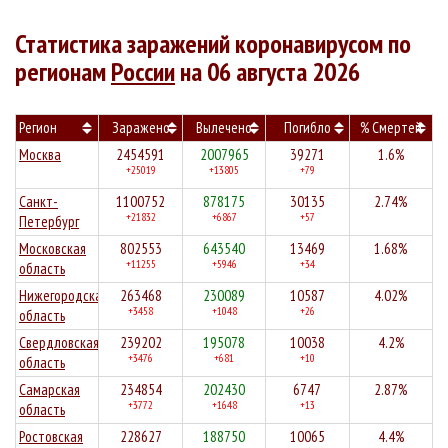
Статистика заражений коронавирусом по
регионам
России
на 06 августа 2026
Регион
Заражено
Вылечено
Погибло
% Смертей
Москва
2454591
2007965
39271
1.6%
+25019
+13805
+79
Санкт-
1100752
878175
30135
2.74%
+21832
+6867
+57
Петербург
Московская
802553
643540
13469
1.68%
+11255
+5946
+34
область
Нижегородская
263468
230089
10587
4.02%
+3458
+1048
+26
область
Свердловская
239202
195078
10038
4.2%
+3476
+681
+10
область
Самарская
234854
202430
6747
2.87%
+3772
+1648
+13
область
Ростовская
228627
188750
10065
4.4%