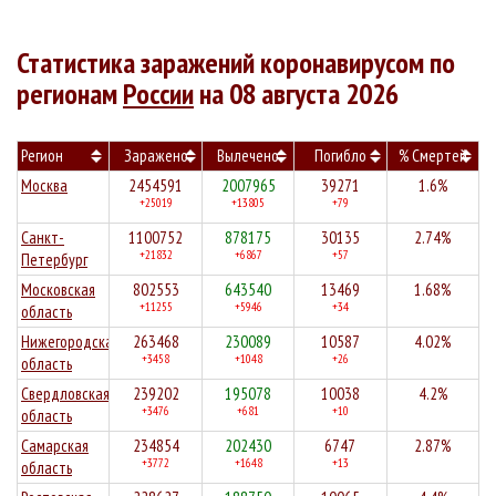
Статистика заражений коронавирусом по
регионам
России
на 08 августа 2026
Регион
Заражено
Вылечено
Погибло
% Смертей
Москва
2454591
2007965
39271
1.6%
+25019
+13805
+79
Санкт-
1100752
878175
30135
2.74%
+21832
+6867
+57
Петербург
Московская
802553
643540
13469
1.68%
+11255
+5946
+34
область
Нижегородская
263468
230089
10587
4.02%
+3458
+1048
+26
область
Свердловская
239202
195078
10038
4.2%
+3476
+681
+10
область
Самарская
234854
202430
6747
2.87%
+3772
+1648
+13
область