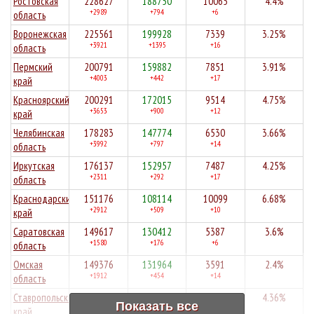
Ростовская
228627
188750
10065
4.4%
+2989
+794
+6
область
Воронежская
225561
199928
7339
3.25%
+3921
+1395
+16
область
Пермский
200791
159882
7851
3.91%
+4003
+442
+17
край
Красноярский
200291
172015
9514
4.75%
+3653
+900
+12
край
Челябинская
178283
147774
6530
3.66%
+3992
+797
+14
область
Иркутская
176137
152957
7487
4.25%
+2311
+292
+17
область
Краснодарский
151176
108114
10099
6.68%
+2912
+509
+10
край
Саратовская
149617
130412
5387
3.6%
+1580
+176
+6
область
Омская
149376
131964
3591
2.4%
+1912
+454
+14
область
Ставропольский
149133
128502
6507
4.36%
Показать все
+1611
+888
+12
край