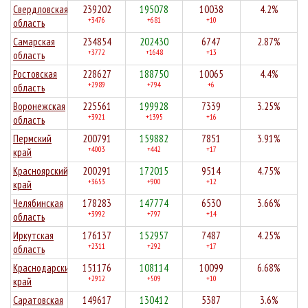
Свердловская
239202
195078
10038
4.2%
+3476
+681
+10
область
Самарская
234854
202430
6747
2.87%
+3772
+1648
+13
область
Ростовская
228627
188750
10065
4.4%
+2989
+794
+6
область
Воронежская
225561
199928
7339
3.25%
+3921
+1395
+16
область
Пермский
200791
159882
7851
3.91%
+4003
+442
+17
край
Красноярский
200291
172015
9514
4.75%
+3653
+900
+12
край
Челябинская
178283
147774
6530
3.66%
+3992
+797
+14
область
Иркутская
176137
152957
7487
4.25%
+2311
+292
+17
область
Краснодарский
151176
108114
10099
6.68%
+2912
+509
+10
край
Саратовская
149617
130412
5387
3.6%