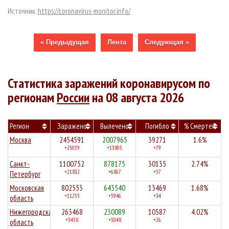
Источник:
https://coronavirus-monitor.info/
« Предыдущая
Лента
Следующая »
Статистика заражений коронавирусом по
регионам
России
на 08 августа 2026
Регион
Заражено
Вылечено
Погибло
% Смертей
Москва
2454591
2007965
39271
1.6%
+25019
+13805
+79
Санкт-
1100752
878175
30135
2.74%
+21832
+6867
+57
Петербург
Московская
802553
643540
13469
1.68%
+11255
+5946
+34
область
Нижегородская
263468
230089
10587
4.02%
+3458
+1048
+26
область