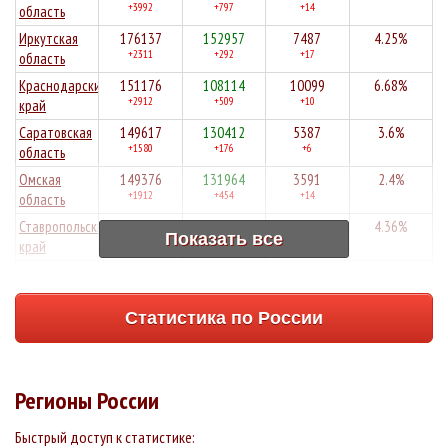
+3992
+797
+14
область
Иркутская
176137
152957
7487
4.25%
+2311
+292
+17
область
Краснодарский
151176
108114
10099
6.68%
+2912
+509
+10
край
Саратовская
149617
130412
5387
3.6%
+1580
+176
+6
область
Омская
149376
131964
3591
2.4%
+1912
+454
+14
область
Ставропольский
149133
128502
6507
4.36%
Показать все
+1611
+888
+12
край
Архангельская
148895
121319
1565
1.05%
+2571
+266
+2
область
Статистика по России
Волгоградская
146180
126042
6034
4.13%
+1314
+309
+13
область
Алтайский
141091
111322
7446
5.28%
+2702
+468
+23
край
Регионы России
Республика
137435
123465
4808
3.5%
+1678
+626
+6
Башкортостан
Быстрый доступ к статистике: