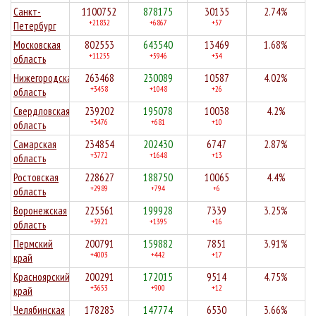
Санкт-
1100752
878175
30135
2.74%
+21832
+6867
+57
Петербург
Московская
802553
643540
13469
1.68%
+11255
+5946
+34
область
Нижегородская
263468
230089
10587
4.02%
+3458
+1048
+26
область
Свердловская
239202
195078
10038
4.2%
+3476
+681
+10
область
Самарская
234854
202430
6747
2.87%
+3772
+1648
+13
область
Ростовская
228627
188750
10065
4.4%
+2989
+794
+6
область
Воронежская
225561
199928
7339
3.25%
+3921
+1395
+16
область
Пермский
200791
159882
7851
3.91%
+4003
+442
+17
край
Красноярский
200291
172015
9514
4.75%
+3653
+900
+12
край
Челябинская
178283
147774
6530
3.66%