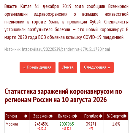
Власти Китая 31 декабря 2019 года сообщили Всемирной
организации здравоохранения о вспышке неизвестной
пневмонии в городе Ухань в провинции Хубэй. Специалисты
установили возбудителя болезни — это новый коронавирус. В
марте 2020 года ВОЗ объявила вспышку COVID-19 пандемией.
Источник:
https://ria.ru/20220529/pandemiya-1791511720.html
« Предыдущая
Лента
Следующая »
Статистика заражений коронавирусом по
регионам
России
на 10 августа 2026
Регион
Заражено
Вылечено
Погибло
% Смертей
Москва
2454591
2007965
39271
1.6%
+25019
+13805
+79