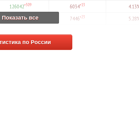
+309
+13
126042
6034
4.13
+468
+23
Показать все
111322
7446
5.28
+626
+6
123465
4808
3.5
тистика по России
+109
+4
127586
1354
0.99
+737
+9
125859
4750
3.5
+437
+6
120472
4092
3.1
+282
+5
95785
2188
1.67
+478
+2
103377
3605
2.91
+457
+2
104273
3181
2.58
+513
+6
98489
1724
1.5