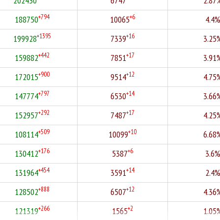
202430
6747
2.87
+794
+6
188750
10065
4.4
+1395
+16
199928
7339
3.25
+442
+17
159882
7851
3.91
+900
+12
172015
9514
4.75
+797
+14
147774
6530
3.66
+292
+17
152957
7487
4.25
+509
+10
108114
10099
6.68
+176
+6
130412
5387
3.6
+454
+14
131964
3591
2.4
+888
+12
128502
6507
4.36
+266
+2
121319
1565
1.05