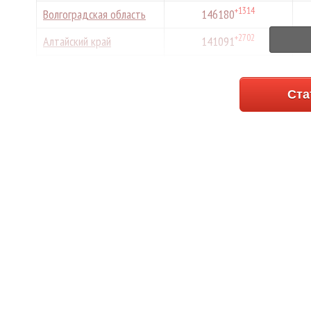
+1314
Волгоградская область
146180
+2702
Алтайский край
141091
+1678
Республика
137435
Башкортостан
Ста
+890
Хабаровский край
137115
+751
Республика Крым
135755
+907
Ульяновская область
131874
+3614
Ханты-Мансийский
131337
автономный округ —
Югра
+1843
Оренбургская область
124077
+1703
Ленинградская область
123189
+868
Приморский край
114963