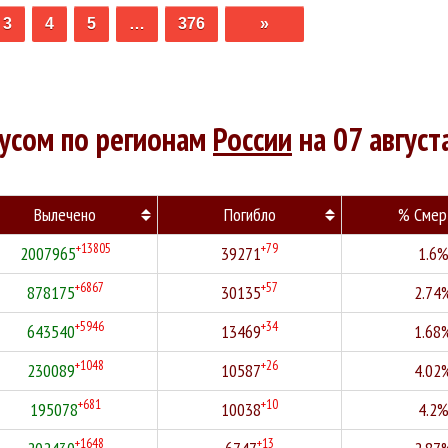
3
4
5
…
376
»
русом по регионам
России
на 07 август
Вылечено
Погибло
% Смер
+13805
+79
2007965
39271
1.6
+6867
+57
878175
30135
2.74
+5946
+34
643540
13469
1.68
+1048
+26
230089
10587
4.02
+681
+10
195078
10038
4.2
+1648
+13