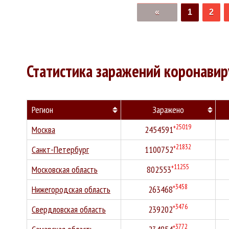
«
1
2
Статистика заражений коронави
Регион
Заражено
+25019
Москва
2454591
+21832
Санкт-Петербург
1100752
+11255
Московская область
802553
+3458
Нижегородская область
263468
+3476
Свердловская область
239202
+3772