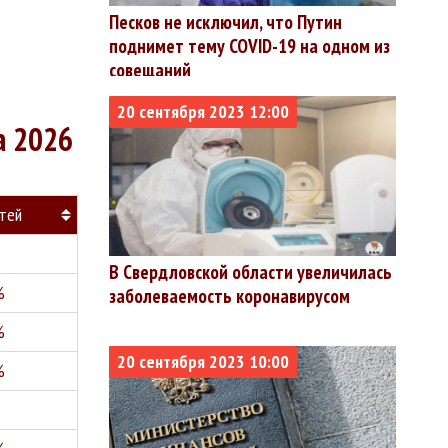
Песков не исключил, что Путин
поднимет тему COVID-19 на одном из
совещаний
20 сентября 2023 12:00
а 2026
тей
%
В Свердловской области увеличилась
%
заболеваемость коронавирусом
%
20 сентября 2023 10:00
%
%