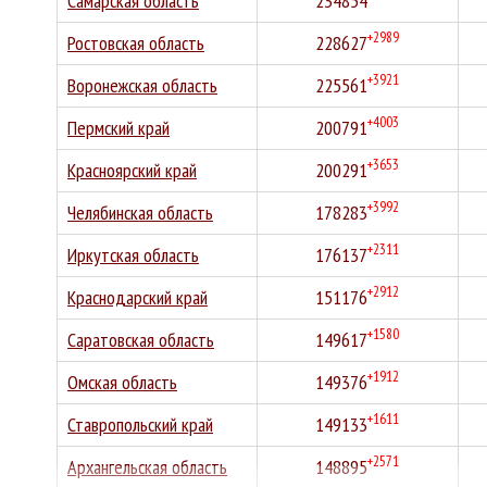
Самарская область
234854
+2989
Ростовская область
228627
+3921
Воронежская область
225561
+4003
Пермский край
200791
+3653
Красноярский край
200291
+3992
Челябинская область
178283
+2311
Иркутская область
176137
+2912
Краснодарский край
151176
+1580
Саратовская область
149617
+1912
Омская область
149376
+1611
Ставропольский край
149133
+2571
Архангельская область
148895