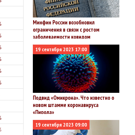
%
%
Минфин России возобновил
%
ограничения в связи с ростом
%
заболеваемости ковидом
%
19 сентября 2023 17:00
%
%
%
%
Подвид «Омикрона». Что известно о
новом штамме коронавируса
%
«Пирола»
%
19 сентября 2023 09:00
%