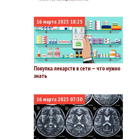
%
%
16 марта 2023 18:25
%
%
%
%
Покупка лекарств в сети — что нужно
знать
%
%
16 марта 2023 07:30
%
%
%