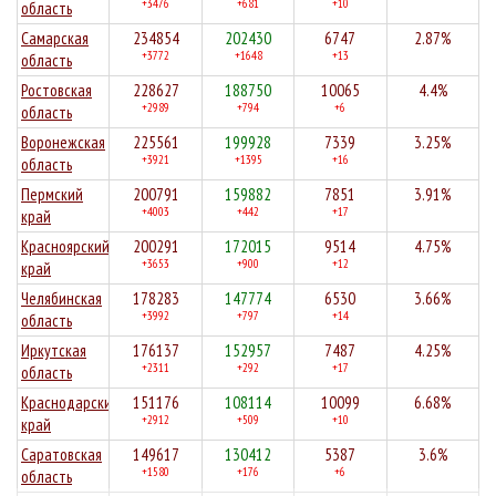
+3476
+681
+10
область
Самарская
234854
202430
6747
2.87%
+3772
+1648
+13
область
Ростовская
228627
188750
10065
4.4%
+2989
+794
+6
область
Воронежская
225561
199928
7339
3.25%
+3921
+1395
+16
область
Пермский
200791
159882
7851
3.91%
+4003
+442
+17
край
Красноярский
200291
172015
9514
4.75%
+3653
+900
+12
край
Челябинская
178283
147774
6530
3.66%
+3992
+797
+14
область
Иркутская
176137
152957
7487
4.25%
+2311
+292
+17
область
Краснодарский
151176
108114
10099
6.68%
+2912
+509
+10
край
Саратовская
149617
130412
5387
3.6%
+1580
+176
+6
область