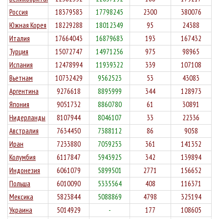
+3614
+282
+5
Мансийский
автономный
Россия
18379583
17798245
2300
380076
округ — Югра
Южная Корея
18229288
18012349
95
24388
Оренбургская
124077
103377
3605
2.91%
Италия
17664043
16879683
193
167432
+1843
+478
+2
область
Турция
15072747
14971256
975
98965
Ленинградская
123189
104273
3181
2.58%
Испания
12478994
11939322
339
107108
+1703
+457
+2
область
Вьетнам
10732429
9562523
53
43083
Приморский
114963
98489
1724
1.5%
+868
+513
+6
край
Аргентина
9276618
8895999
344
128973
Тверская
113209
92333
2462
2.17%
Япония
9051732
8860780
61
30891
+1440
+48
+3
область
Нидерланды
8107944
8046107
33
22336
Республика
112932
86324
1887
1.67%
Австралия
7634450
7388112
86
9058
+3493
+2162
+4
Саха
Иран
7233880
7059253
361
141352
(Якутия)
Колумбия
6117847
5943925
342
139894
Пензенская
111909
96726
4913
4.39%
+981
+142
+10
область
Индонезия
6061079
5899501
2771
156652
Вологодская
111615
99633
3221
2.89%
Польша
6010090
5335564
408
116371
+1305
+598
+4
область
Мексика
5823844
5088869
4798
325194
Республика
109944
95648
2790
2.54%
Украина
5014929
-
177
108605
+1575
+451
+2
Коми