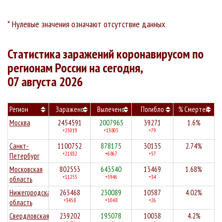
* Нулевые значения означают отсутствие данных
Статистика заражений коронавирусом по
регионам России на сегодня,
07 августа 2026
Регион
Заражено
Вылечено
Погибло
% Смертей
Москва
2454591
2007965
39271
1.6%
+25019
+13805
+79
Санкт-
1100752
878175
30135
2.74%
+21832
+6867
+57
Петербург
Московская
802553
643540
13469
1.68%
+11255
+5946
+34
область
Нижегородская
263468
230089
10587
4.02%
+3458
+1048
+26
область
Свердловская
239202
195078
10038
4.2%