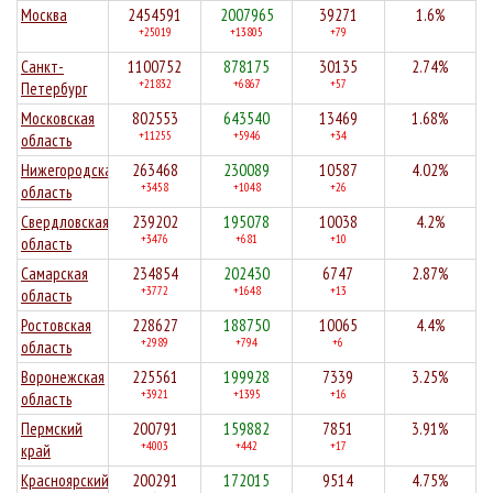
Москва
2454591
2007965
39271
1.6%
+25019
+13805
+79
Санкт-
1100752
878175
30135
2.74%
+21832
+6867
+57
Петербург
Московская
802553
643540
13469
1.68%
+11255
+5946
+34
область
Нижегородская
263468
230089
10587
4.02%
+3458
+1048
+26
область
Свердловская
239202
195078
10038
4.2%
+3476
+681
+10
область
Самарская
234854
202430
6747
2.87%
+3772
+1648
+13
область
Ростовская
228627
188750
10065
4.4%
+2989
+794
+6
область
Воронежская
225561
199928
7339
3.25%
+3921
+1395
+16
область
Пермский
200791
159882
7851
3.91%
+4003
+442
+17
край
Красноярский
200291
172015
9514
4.75%