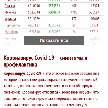
Курганская
56399
52046
1057
1.87%
Польша
6010090
5335564
408
116371
+804
+141
+3
область
Мексика
5823844
5088869
4798
325194
Чувашская
55622
44256
4220
7.59%
+992
+352
+7
Республика
Украина
5014929
-
177
108605
Костромская
54441
48749
1179
2.17%
Португалия
4917127
4281372
61
23531
+664
+167
+2
область
Малайзия
4528390
4470067
26
35716
Республика
52398
39914
1612
3.08%
Таиланд
4486664
4434529
1496
30352
+996
+287
+7
Татарстан
Показать все
DPRK
4469520
4404210
-
72
Сахалинская
47363
44518
665
1.4%
+180
+171
+5
область
Коронавирус Covid-19 — симптомы и
Кабардино-
46667
41537
1588
3.4%
+348
+186
+3
профилактика
Балкарская
Республика
Коронавирус Covid-19
– это опасное вирусное заболевание,
Республика
45546
39424
1168
2.56%
+464
+180
+5
которое за короткие сроки поражает желудочно-кишечный
Мордовия
тракт и дыхательные пути человека, вызывая обширную
Республика
39378
33730
786
2%
+485
+117
+2
Калмыкия
пневмонию. Коронавирус относится к зоонозным вирусам, что
Чеченская
36944
30773
1020
2.76%
означает, что такой вирус может передаваться не только от
+481
+45
+4
Республика
человека к человеку, но и от животного к человеку. А