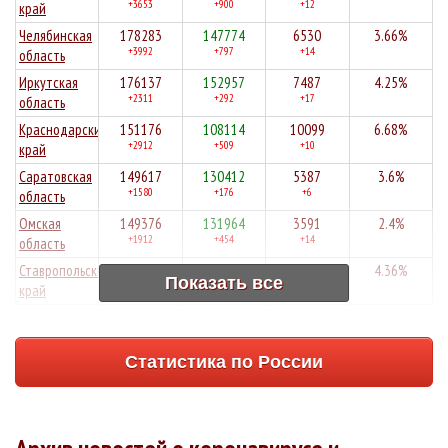
+3653
+900
+12
край
Челябинская
178283
147774
6530
3.66%
+3992
+797
+14
область
Иркутская
176137
152957
7487
4.25%
+2311
+292
+17
область
Краснодарский
151176
108114
10099
6.68%
+2912
+509
+10
край
Саратовская
149617
130412
5387
3.6%
+1580
+176
+6
область
Омская
149376
131964
3591
2.4%
+1912
+454
+14
область
Ставропольский
149133
128502
6507
4.36%
Показать все
+1611
+888
+12
край
Архангельская
148895
121319
1565
1.05%
+2571
+266
+2
область
Статистика по России
Волгоградская
146180
126042
6034
4.13%
+1314
+309
+13
область
Алтайский
141091
111322
7446
5.28%
+2702
+468
+23
край