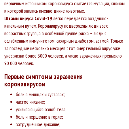
Республика
36610
32709
333
0.91%
первичным источником коронавируса считается мутация, ключом
+489
+148
+1
Тыва
к которой явились именно дикие животные.
Карачаево-
35922
31479
943
2.63%
Штамм вируса Covid-19
легко передается воздушно-
+317
+137
+3
Черкесская
капельным путем. Коронавирусу подвержены люди всех
Республика
возрастных групп, а в особенной группе риска – люди с
Республика
34488
30973
1120
3.25%
+205
+102
+5
Северная
ослабленным иммунитетом, сахарным диабетом, астмой. Только
Осетия —
за последние несколько месяцев этот смертельный вирус уже
Алания
унёс жизни более 3000 человек, а число заражённых превысило
Республика
34236
28788
981
2.87%
90 000 человек.
+523
+114
+2
Марий Эл
Республика
32629
29308
512
1.57%
Первые симптомы заражения
+305
+107
+1
Ингушетия
коронавирусом
Республика
31411
26676
829
2.64%
+412
+163
+2
Адыгея
боль в мышцах и суставах;
Республика
27163
24168
565
2.08%
частое чихание;
+165
+40
+1
Алтай
усиливающийся озноб тела;
Камчатский
27043
20471
546
2.02%
боль и першение в горле;
+317
+61
+3
край
затрудненное дыхание;
Магаданская
15094
14168
357
2.37%