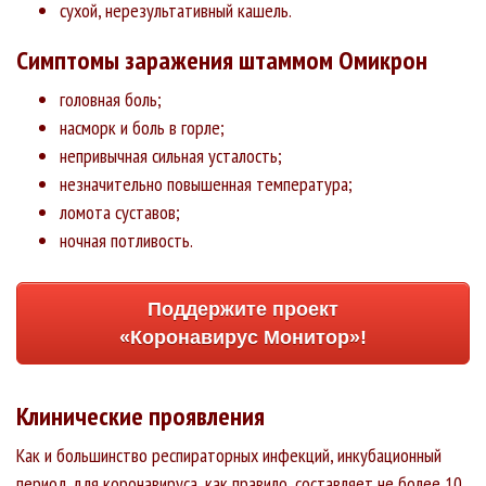
+163
+72
сухой, нерезультативный кашель.
область
Еврейская
12366
11169
457
3.7%
Симптомы заражения штаммом Омикрон
+32
+29
+2
автономная
область
головная боль;
Ненецкий
4305
3433
90
2.09%
насморк и боль в горле;
+96
автономный
непривычная сильная усталость;
округ
незначительно повышенная температура;
Чукотский
3192
2949
40
1.25%
+40
+13
автономный
ломота суставов;
округ
ночная потливость.
Поддержите проект
«Коронавирус Монитор»!
Клинические проявления
Как и большинство респираторных инфекций, инкубационный
период для коронавируса, как правило, составляет не более 10