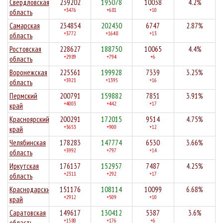
Свердловская
239202
195078
10038
4.2%
+3476
+681
+10
область
Самарская
234854
202430
6747
2.87%
+3772
+1648
+13
область
Ростовская
228627
188750
10065
4.4%
+2989
+794
+6
область
Воронежская
225561
199928
7339
3.25%
+3921
+1395
+16
область
Пермский
200791
159882
7851
3.91%
+4003
+442
+17
край
Красноярский
200291
172015
9514
4.75%
+3653
+900
+12
край
Челябинская
178283
147774
6530
3.66%
+3992
+797
+14
область
Иркутская
176137
152957
7487
4.25%
+2311
+292
+17
область
Краснодарский
151176
108114
10099
6.68%
+2912
+509
+10
край
Саратовская
149617
130412
5387
3.6%
+1580
+176
+6
область