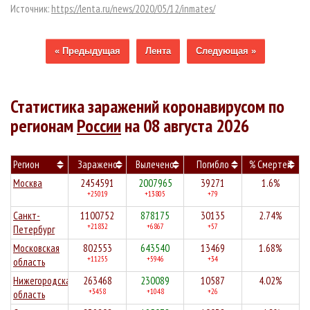
Источник:
https://lenta.ru/news/2020/05/12/inmates/
« Предыдущая
Лента
Следующая »
Статистика заражений коронавирусом по
регионам
России
на 08 августа 2026
Регион
Заражено
Вылечено
Погибло
% Смертей
Москва
2454591
2007965
39271
1.6%
+25019
+13805
+79
Санкт-
1100752
878175
30135
2.74%
+21832
+6867
+57
Петербург
Московская
802553
643540
13469
1.68%
+11255
+5946
+34
область
Нижегородская
263468
230089
10587
4.02%
+3458
+1048
+26
область