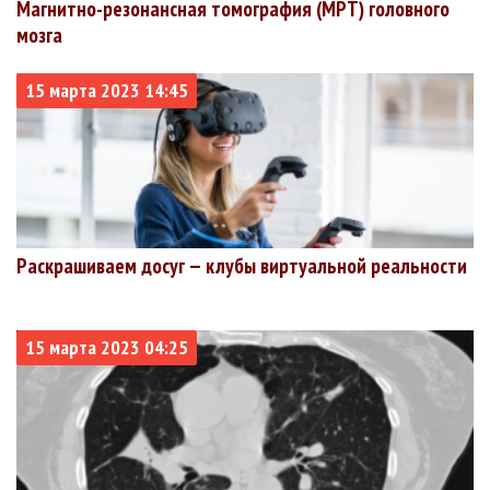
Магнитно-резонансная томография (МРТ) головного
Чукотский
3192
2949
40
1.25%
мозга
+40
+13
автономный
округ
15 марта 2023 14:45
Раскрашиваем досуг — клубы виртуальной реальности
15 марта 2023 04:25