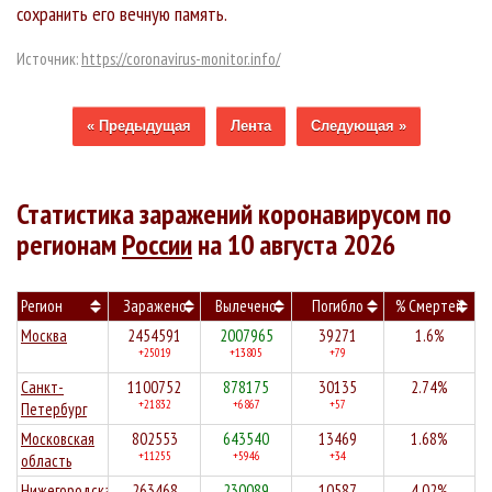
сохранить его вечную память.
Источник:
https://coronavirus-monitor.info/
« Предыдущая
Лента
Следующая »
Статистика заражений коронавирусом по
регионам
России
на 10 августа 2026
Регион
Заражено
Вылечено
Погибло
% Смертей
Москва
2454591
2007965
39271
1.6%
+25019
+13805
+79
Санкт-
1100752
878175
30135
2.74%
+21832
+6867
+57
Петербург
Московская
802553
643540
13469
1.68%
+11255
+5946
+34
область
Нижегородская
263468
230089
10587
4.02%