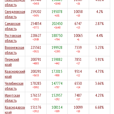
+3458
+1048
+26
область
Свердловская
239202
195078
10038
4.2%
+3476
+681
+10
область
Самарская
234854
202430
6747
2.87%
+3772
+1648
+13
область
Ростовская
228627
188750
10065
4.4%
+2989
+794
+6
область
Воронежская
225561
199928
7339
3.25%
+3921
+1395
+16
область
Пермский
200791
159882
7851
3.91%
+4003
+442
+17
край
Красноярский
200291
172015
9514
4.75%
+3653
+900
+12
край
Челябинская
178283
147774
6530
3.66%
+3992
+797
+14
область
Иркутская
176137
152957
7487
4.25%
+2311
+292
+17
область
Краснодарский
151176
108114
10099
6.68%
+2912
+509
+10
край