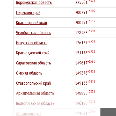
+3921
Воронежская область
225561
+4003
Пермский край
200791
+3653
Красноярский край
200291
+3992
Челябинская область
178283
+2311
Иркутская область
176137
+2912
Краснодарский край
151176
+1580
Саратовская область
149617
+1912
Омская область
149376
+1611
Ставропольский край
149133
+2571
Архангельская область
148895
+1314
Волгоградская область
146180
+2702
Алтайский край
141091