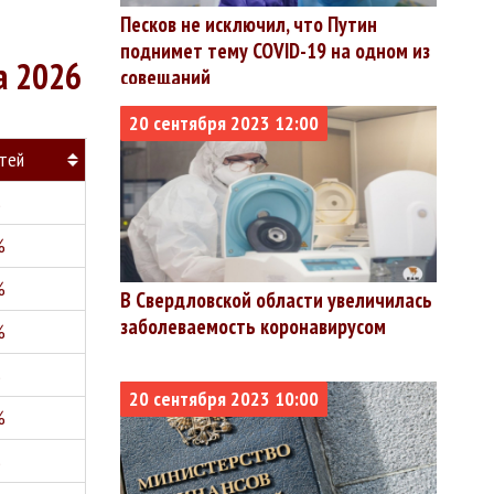
Песков не исключил, что Путин
поднимет тему COVID-19 на одном из
а 2026
совещаний
20 сентября 2023 12:00
тей
%
%
%
В Свердловской области увеличилась
заболеваемость коронавирусом
%
%
20 сентября 2023 10:00
%
%