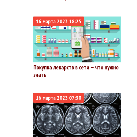
%
16 марта 2023 18:25
%
%
%
%
Покупка лекарств в сети — что нужно
%
знать
%
%
16 марта 2023 07:30
%
%
%