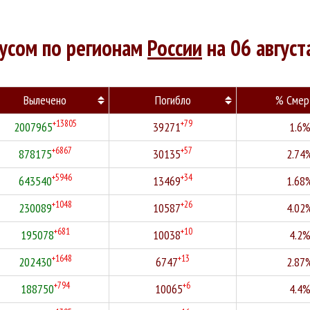
русом по регионам
России
на 06 август
Вылечено
Погибло
% Смер
+13805
+79
2007965
39271
1.6
+6867
+57
878175
30135
2.74
+5946
+34
643540
13469
1.68
+1048
+26
230089
10587
4.02
+681
+10
195078
10038
4.2
+1648
+13
202430
6747
2.87
+794
+6
188750
10065
4.4