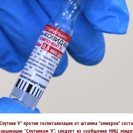
Спутник V" против госпитализации от штамма "омикрон" сост
вакцинации "Спутником V", следует из сообщения НИЦ эпиде