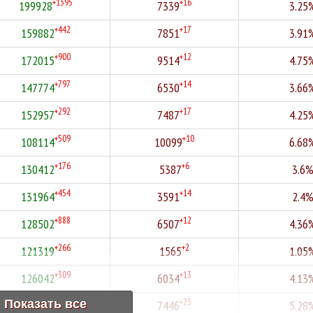
+1395
+16
199928
7339
3.25
+442
+17
159882
7851
3.91
+900
+12
172015
9514
4.75
+797
+14
147774
6530
3.66
+292
+17
152957
7487
4.25
+509
+10
108114
10099
6.68
+176
+6
130412
5387
3.6
+454
+14
131964
3591
2.4
+888
+12
128502
6507
4.36
+266
+2
121319
1565
1.05
+309
+13
126042
6034
4.13
+468
+23
Показать все
111322
7446
5.28