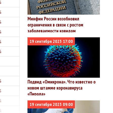
%
%
Минфин России возобновил
%
ограничения в связи с ростом
заболеваемости ковидом
%
19 сентября 2023 17:00
%
%
%
%
%
Подвид «Омикрона». Что известно о
новом штамме коронавируса
%
«Пирола»
%
19 сентября 2023 09:00
%