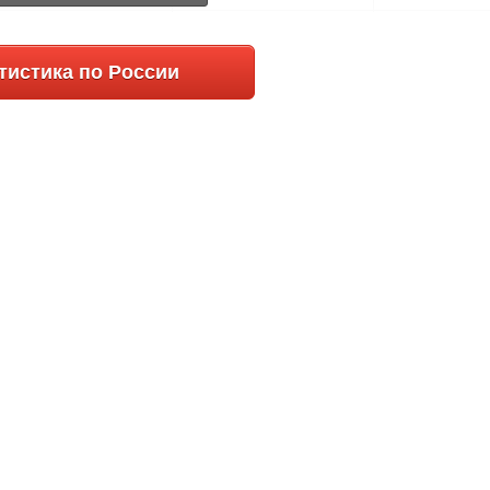
+626
+6
123465
4808
3.5
тистика по России
+109
+4
127586
1354
0.99
+737
+9
125859
4750
3.5
+437
+6
120472
4092
3.1
+282
+5
95785
2188
1.67
+478
+2
103377
3605
2.91
+457
+2
104273
3181
2.58
+513
+6
98489
1724
1.5
+48
+3
92333
2462
2.17
+2162
+4
86324
1887
1.67