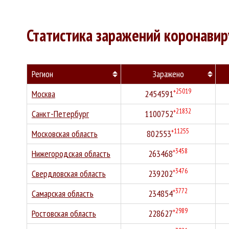
Статистика заражений коронави
Регион
Заражено
+25019
Москва
2454591
+21832
Санкт-Петербург
1100752
+11255
Московская область
802553
+3458
Нижегородская область
263468
+3476
Свердловская область
239202
+3772
Самарская область
234854
+2989
Ростовская область
228627