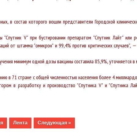
ных, в состав которого вошли представители Городской клиническ
ы "Спутник V" при бустировании препаратом "Спутник Лайт" или р
аций от штамма "омикрон" и 99,4% против критических случаев", —
учения минимум одной дозы вакцины составила 85,9%, уточняется в 
нию в 71 стране с общей численностью населения более 4 миллиардо
тором в разработку и производство "Спутника V" и "Спутника Лай
ая
Лента
Следующая »