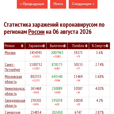
« Предыдущая
Лента
Следующая »
Статистика заражений коронавирусом по
регионам
России
на 06 августа 2026
Регион
Заражено
Вылечено
Погибло
% Смертей
Москва
2454591
2007965
39271
1.6%
+25019
+13805
+79
Санкт-
1100752
878175
30135
2.74%
+21832
+6867
+57
Петербург
Московская
802553
643540
13469
1.68%
+11255
+5946
+34
область
Нижегородская
263468
230089
10587
4.02%
+3458
+1048
+26
область
Свердловская
239202
195078
10038
4.2%
+3476
+681
+10
область
Самарская
234854
202430
6747
2.87%