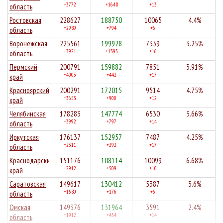
+3772
+1648
+13
область
Ростовская
228627
188750
10065
4.4%
+2989
+794
+6
область
Воронежская
225561
199928
7339
3.25%
+3921
+1395
+16
область
Пермский
200791
159882
7851
3.91%
+4003
+442
+17
край
Красноярский
200291
172015
9514
4.75%
+3653
+900
+12
край
Челябинская
178283
147774
6530
3.66%
+3992
+797
+14
область
Иркутская
176137
152957
7487
4.25%
+2311
+292
+17
область
Краснодарский
151176
108114
10099
6.68%
+2912
+509
+10
край
Саратовская
149617
130412
5387
3.6%
+1580
+176
+6
область
Омская
149376
131964
3591
2.4%
+1912
+454
+14
область