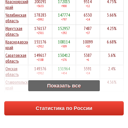
Красноярский
200291
172015
9514
4.75%
+3653
+900
+12
край
Челябинская
178283
147774
6530
3.66%
+3992
+797
+14
область
Иркутская
176137
152957
7487
4.25%
+2311
+292
+17
область
Краснодарский
151176
108114
10099
6.68%
+2912
+509
+10
край
Саратовская
149617
130412
5387
3.6%
+1580
+176
+6
область
Омская
149376
131964
3591
2.4%
+1912
+454
+14
область
Ставропольский
149133
128502
6507
4.36%
Показать все
+1611
+888
+12
край
Архангельская
148895
121319
1565
1.05%
+2571
+266
+2
область
Статистика по России
Волгоградская
146180
126042
6034
4.13%
+1314
+309
+13
область
Алтайский
141091
111322
7446
5.28%
+2702
+468
+23