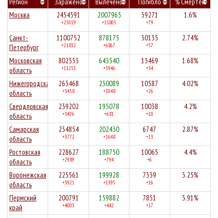
Регион
Заражено
Вылечено
Погибло
% Смертей
Москва
2454591
2007965
39271
1.6%
+25019
+13805
+79
Санкт-
1100752
878175
30135
2.74%
+21832
+6867
+57
Петербург
Московская
802553
643540
13469
1.68%
+11255
+5946
+34
область
Нижегородская
263468
230089
10587
4.02%
+3458
+1048
+26
область
Свердловская
239202
195078
10038
4.2%
+3476
+681
+10
область
Самарская
234854
202430
6747
2.87%
+3772
+1648
+13
область
Ростовская
228627
188750
10065
4.4%
+2989
+794
+6
область
Воронежская
225561
199928
7339
3.25%
+3921
+1395
+16
область
Пермский
200791
159882
7851
3.91%
+4003
+442
+17
край