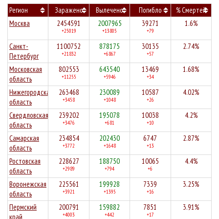
Регион
Заражено
Вылечено
Погибло
% Смертей
Москва
2454591
2007965
39271
1.6%
+25019
+13805
+79
Санкт-
1100752
878175
30135
2.74%
+21832
+6867
+57
Петербург
Московская
802553
643540
13469
1.68%
+11255
+5946
+34
область
Нижегородская
263468
230089
10587
4.02%
+3458
+1048
+26
область
Свердловская
239202
195078
10038
4.2%
+3476
+681
+10
область
Самарская
234854
202430
6747
2.87%
+3772
+1648
+13
область
Ростовская
228627
188750
10065
4.4%
+2989
+794
+6
область
Воронежская
225561
199928
7339
3.25%
+3921
+1395
+16
область
Пермский
200791
159882
7851
3.91%
+4003
+442
+17
край