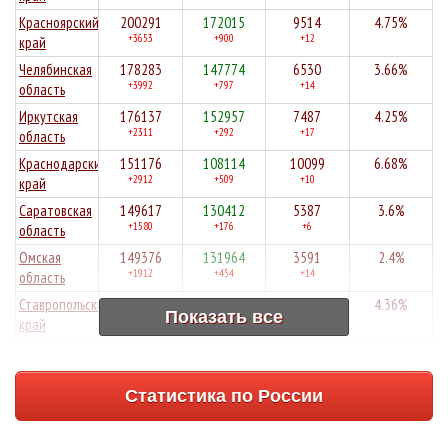
Красноярский
200291
172015
9514
4.75%
+3653
+900
+12
край
Челябинская
178283
147774
6530
3.66%
+3992
+797
+14
область
Иркутская
176137
152957
7487
4.25%
+2311
+292
+17
область
Краснодарский
151176
108114
10099
6.68%
+2912
+509
+10
край
Саратовская
149617
130412
5387
3.6%
+1580
+176
+6
область
Омская
149376
131964
3591
2.4%
+1912
+454
+14
область
Ставропольский
149133
128502
6507
4.36%
Показать все
+1611
+888
+12
край
Архангельская
148895
121319
1565
1.05%
+2571
+266
+2
область
Статистика по России
Волгоградская
146180
126042
6034
4.13%
+1314
+309
+13
область
Алтайский
141091
111322
7446
5.28%