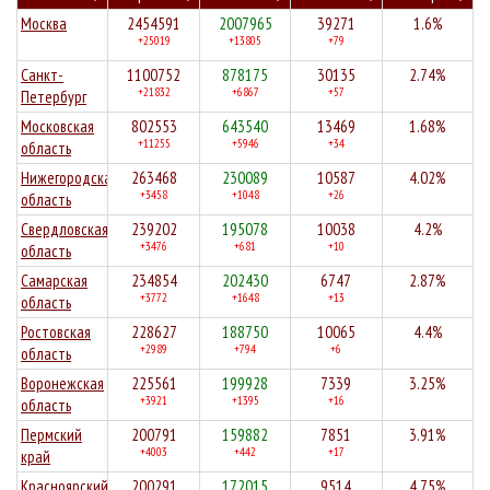
Москва
2454591
2007965
39271
1.6%
+25019
+13805
+79
Санкт-
1100752
878175
30135
2.74%
+21832
+6867
+57
Петербург
Московская
802553
643540
13469
1.68%
+11255
+5946
+34
область
Нижегородская
263468
230089
10587
4.02%
+3458
+1048
+26
область
Свердловская
239202
195078
10038
4.2%
+3476
+681
+10
область
Самарская
234854
202430
6747
2.87%
+3772
+1648
+13
область
Ростовская
228627
188750
10065
4.4%
+2989
+794
+6
область
Воронежская
225561
199928
7339
3.25%
+3921
+1395
+16
область
Пермский
200791
159882
7851
3.91%
+4003
+442
+17
край
Красноярский
200291
172015
9514
4.75%