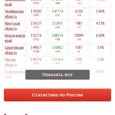
+3653
+900
+12
край
Челябинская
178283
147774
6530
3.66%
+3992
+797
+14
область
Иркутская
176137
152957
7487
4.25%
+2311
+292
+17
область
Краснодарский
151176
108114
10099
6.68%
+2912
+509
+10
край
Саратовская
149617
130412
5387
3.6%
+1580
+176
+6
область
Омская
149376
131964
3591
2.4%
+1912
+454
+14
область
Ставропольский
149133
128502
6507
4.36%
Показать все
+1611
+888
+12
край
Архангельская
148895
121319
1565
1.05%
+2571
+266
+2
область
Статистика по России
Волгоградская
146180
126042
6034
4.13%
+1314
+309
+13
область
Алтайский
141091
111322
7446
5.28%
+2702
+468
+23
край