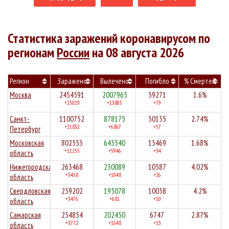
Статистика заражений коронавирусом по
регионам
России
на 08 августа 2026
Регион
Заражено
Вылечено
Погибло
% Смертей
Москва
2454591
2007965
39271
1.6%
+25019
+13805
+79
Санкт-
1100752
878175
30135
2.74%
+21832
+6867
+57
Петербург
Московская
802553
643540
13469
1.68%
+11255
+5946
+34
область
Нижегородская
263468
230089
10587
4.02%
+3458
+1048
+26
область
Свердловская
239202
195078
10038
4.2%
+3476
+681
+10
область
Самарская
234854
202430
6747
2.87%
+3772
+1648
+13
область