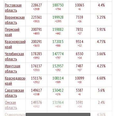
Ростовская
228627
188750
10065
4.4%
+2989
+794
+6
область
Воронежская
225561
199928
7339
3.25%
+3921
+1395
+16
область
Пермский
200791
159882
7851
3.91%
+4003
+442
+17
край
Красноярский
200291
172015
9514
4.75%
+3653
+900
+12
край
Челябинская
178283
147774
6530
3.66%
+3992
+797
+14
область
Иркутская
176137
152957
7487
4.25%
+2311
+292
+17
область
Краснодарский
151176
108114
10099
6.68%
+2912
+509
+10
край
Саратовская
149617
130412
5387
3.6%
+1580
+176
+6
область
Омская
149376
131964
3591
2.4%
+1912
+454
+14
область
Ставропольский
149133
128502
6507
4.36%