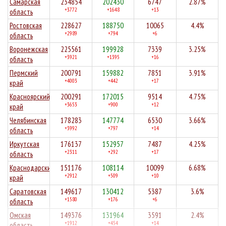
Самарская
234854
202430
6747
2.87%
+3772
+1648
+13
область
Ростовская
228627
188750
10065
4.4%
+2989
+794
+6
область
Воронежская
225561
199928
7339
3.25%
+3921
+1395
+16
область
Пермский
200791
159882
7851
3.91%
+4003
+442
+17
край
Красноярский
200291
172015
9514
4.75%
+3653
+900
+12
край
Челябинская
178283
147774
6530
3.66%
+3992
+797
+14
область
Иркутская
176137
152957
7487
4.25%
+2311
+292
+17
область
Краснодарский
151176
108114
10099
6.68%
+2912
+509
+10
край
Саратовская
149617
130412
5387
3.6%
+1580
+176
+6
область
Омская
149376
131964
3591
2.4%
+1912
+454
+14
область