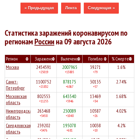
« Предыдущая
Лента
Следующая »
Статистика заражений коронавирусом по
регионам
России
на 09 августа 2026
Регион
Заражено
Вылечено
Погибло
% Смертей
Москва
2454591
2007965
39271
1.6%
+25019
+13805
+79
Санкт-
1100752
878175
30135
2.74%
+21832
+6867
+57
Петербург
Московская
802553
643540
13469
1.68%
+11255
+5946
+34
область
Нижегородская
263468
230089
10587
4.02%
+3458
+1048
+26
область
Свердловская
239202
195078
10038
4.2%
+3476
+681
+10
область