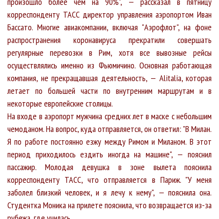
произошло более чем на 90%", — рассказал в пятницу
корреспонденту ТАСС директор управления аэропортом Иван
Бассато. Многие авиакомпании, включая "Аэрофлот", на фоне
распространения коронавируса прекратили совершать
регулярные перевозки в Рим, хотя все вывозные рейсы
осуществлялись именно из Фьюмичино. Основная работающая
компания, не прекращавшая деятельность, — Alitalia, которая
летает по большей части по внутренним маршрутам и в
некоторые европейские столицы.
На входе в аэропорт мужчина средних лет в маске с небольшим
чемоданом. На вопрос, куда отправляется, он ответил: "В Милан.
Я по работе постоянно езжу между Римом и Миланом. В этот
период приходилось ездить иногда на машине", — пояснил
пассажир. Молодая девушка в зоне вылета пояснила
корреспонденту ТАСС, что отправляется в Париж. "У меня
заболел близкий человек, и я лечу к нему", — пояснила она.
Студентка Моника на прилете пояснила, что возвращается из-за
рубежа, где училась.