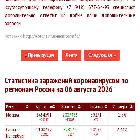
круглосуточному телефону +7 (918) 677-64-93 специалист
дополнительно ответит на любые ваши дополнительные
вопросы.
Источник:
https://coronavirus-monitor.info/
« Предыдущая
Лента
Следующая »
Статистика заражений коронавирусом по
регионам
России
на 06 августа 2026
Регион
Заражено
Вылечено
Погибло
% Смертей
Москва
2454591
2007965
39271
1.6%
+25019
+13805
+79
Санкт-
1100752
878175
30135
2.74%
+21832
+6867
+57
Петербург