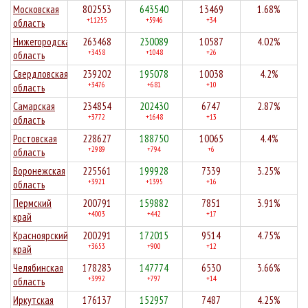
Московская
802553
643540
13469
1.68%
+11255
+5946
+34
область
Нижегородская
263468
230089
10587
4.02%
+3458
+1048
+26
область
Свердловская
239202
195078
10038
4.2%
+3476
+681
+10
область
Самарская
234854
202430
6747
2.87%
+3772
+1648
+13
область
Ростовская
228627
188750
10065
4.4%
+2989
+794
+6
область
Воронежская
225561
199928
7339
3.25%
+3921
+1395
+16
область
Пермский
200791
159882
7851
3.91%
+4003
+442
+17
край
Красноярский
200291
172015
9514
4.75%
+3653
+900
+12
край
Челябинская
178283
147774
6530
3.66%
+3992
+797
+14
область
Иркутская
176137
152957
7487
4.25%