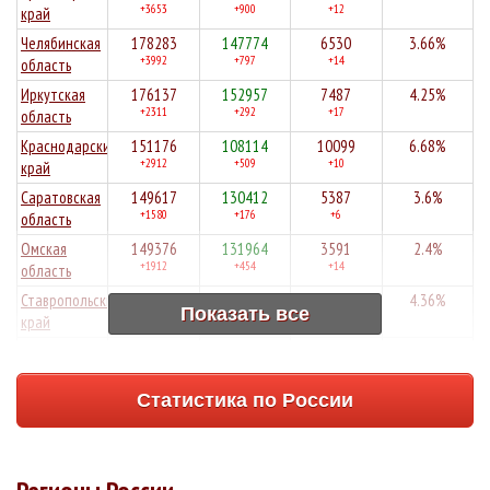
+3653
+900
+12
край
Челябинская
178283
147774
6530
3.66%
+3992
+797
+14
область
Иркутская
176137
152957
7487
4.25%
+2311
+292
+17
область
Краснодарский
151176
108114
10099
6.68%
+2912
+509
+10
край
Саратовская
149617
130412
5387
3.6%
+1580
+176
+6
область
Омская
149376
131964
3591
2.4%
+1912
+454
+14
область
Ставропольский
149133
128502
6507
4.36%
Показать все
+1611
+888
+12
край
Архангельская
148895
121319
1565
1.05%
+2571
+266
+2
область
Статистика по России
Волгоградская
146180
126042
6034
4.13%
+1314
+309
+13
область
Алтайский
141091
111322
7446
5.28%
+2702
+468
+23
край