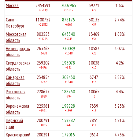
Москва
2454591
2007965
39271
1.6%
+25019
+13805
+79
Санкт-
1100752
878175
30135
2.74%
+21832
+6867
+57
Петербург
Московская
802553
643540
13469
1.68%
+11255
+5946
+34
область
Нижегородская
263468
230089
10587
4.02%
+3458
+1048
+26
область
Свердловская
239202
195078
10038
4.2%
+3476
+681
+10
область
Самарская
234854
202430
6747
2.87%
+3772
+1648
+13
область
Ростовская
228627
188750
10065
4.4%
+2989
+794
+6
область
Воронежская
225561
199928
7339
3.25%
+3921
+1395
+16
область
Пермский
200791
159882
7851
3.91%
+4003
+442
+17
край
Красноярский
200291
172015
9514
4.75%