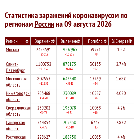
Статистика заражений коронавирусом по
регионам
России
на 09 августа 2026
Регион
Заражено
Вылечено
Погибло
% Смертей
Москва
2454591
2007965
39271
1.6%
+25019
+13805
+79
Санкт-
1100752
878175
30135
2.74%
+21832
+6867
+57
Петербург
Московская
802553
643540
13469
1.68%
+11255
+5946
+34
область
Нижегородская
263468
230089
10587
4.02%
+3458
+1048
+26
область
Свердловская
239202
195078
10038
4.2%
+3476
+681
+10
область
Самарская
234854
202430
6747
2.87%
+3772
+1648
+13
область
Ростовская
228627
188750
10065
4.4%