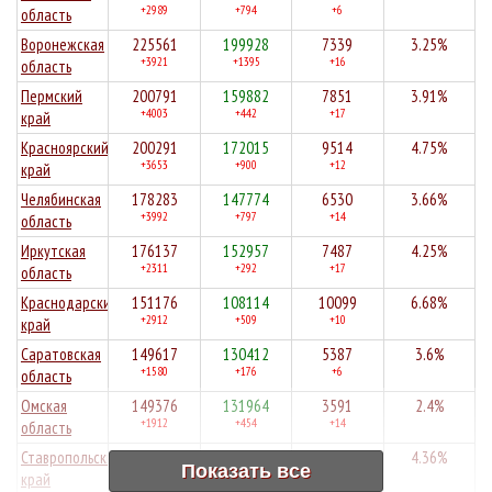
+2989
+794
+6
область
Воронежская
225561
199928
7339
3.25%
+3921
+1395
+16
область
Пермский
200791
159882
7851
3.91%
+4003
+442
+17
край
Красноярский
200291
172015
9514
4.75%
+3653
+900
+12
край
Челябинская
178283
147774
6530
3.66%
+3992
+797
+14
область
Иркутская
176137
152957
7487
4.25%
+2311
+292
+17
область
Краснодарский
151176
108114
10099
6.68%
+2912
+509
+10
край
Саратовская
149617
130412
5387
3.6%
+1580
+176
+6
область
Омская
149376
131964
3591
2.4%
+1912
+454
+14
область
Ставропольский
149133
128502
6507
4.36%
Показать все
+1611
+888
+12
край