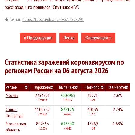
рассказал, что привился "Спутником V".
Источник:
https://tass.ru/obschestvo/14894291
« Предыдущая
Лента
Следующая »
Статистика заражений коронавирусом по
регионам
России
на 06 августа 2026
Регион
Заражено
Вылечено
Погибло
% Смертей
Москва
2454591
2007965
39271
1.6%
+25019
+13805
+79
Санкт-
1100752
878175
30135
2.74%
+21832
+6867
+57
Петербург
Московская
802553
643540
13469
1.68%
+11255
+5946
+34
область