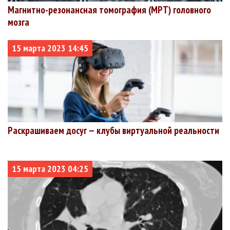
Магнитно-резонансная томография (МРТ) головного
Чукотский
3192
2949
40
1.25%
мозга
+40
+13
автономный
округ
15 марта 2023 14:45
Раскрашиваем досуг — клубы виртуальной реальности
15 марта 2023 04:25