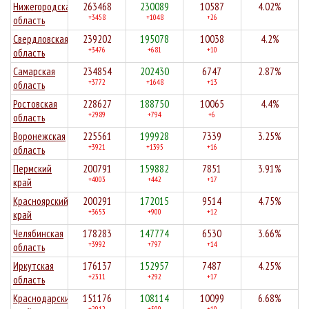
Нижегородская
263468
230089
10587
4.02%
+3458
+1048
+26
область
Свердловская
239202
195078
10038
4.2%
+3476
+681
+10
область
Самарская
234854
202430
6747
2.87%
+3772
+1648
+13
область
Ростовская
228627
188750
10065
4.4%
+2989
+794
+6
область
Воронежская
225561
199928
7339
3.25%
+3921
+1395
+16
область
Пермский
200791
159882
7851
3.91%
+4003
+442
+17
край
Красноярский
200291
172015
9514
4.75%
+3653
+900
+12
край
Челябинская
178283
147774
6530
3.66%
+3992
+797
+14
область
Иркутская
176137
152957
7487
4.25%
+2311
+292
+17
область
Краснодарский
151176
108114
10099
6.68%