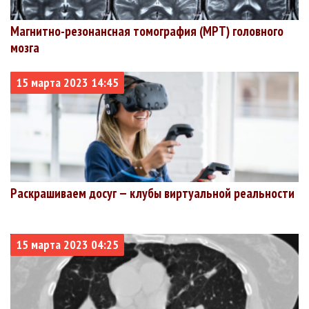
автономный
округ
Магнитно-резонансная томография (МРТ) головного
Чукотский
3192
2949
40
1.25%
мозга
+40
+13
автономный
округ
15 марта 2023 14:45
Раскрашиваем досуг — клубы виртуальной реальности
15 марта 2023 04:25