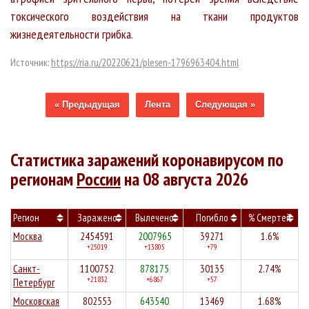
токсического воздействия на ткани продуктов
жизнедеятельности грибка.
Источник:
https://ria.ru/20220621/plesen-1796963404.html
« Предыдущая
Лента
Следующая »
Статистика заражений коронавирусом по
регионам
России
на 08 августа 2026
Регион
Заражено
Вылечено
Погибло
% Смертей
Москва
2454591
2007965
39271
1.6%
+25019
+13805
+79
Санкт-
1100752
878175
30135
2.74%
+21832
+6867
+57
Петербург
Московская
802553
643540
13469
1.68%