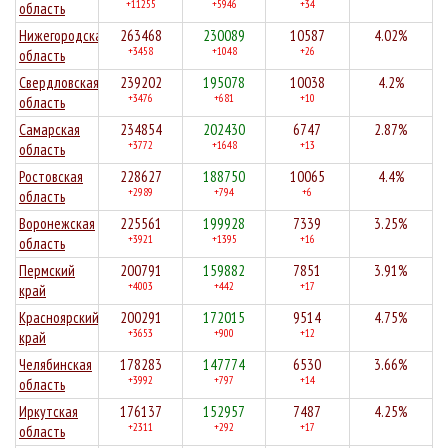
+11255
+5946
+34
область
Нижегородская
263468
230089
10587
4.02%
+3458
+1048
+26
область
Свердловская
239202
195078
10038
4.2%
+3476
+681
+10
область
Самарская
234854
202430
6747
2.87%
+3772
+1648
+13
область
Ростовская
228627
188750
10065
4.4%
+2989
+794
+6
область
Воронежская
225561
199928
7339
3.25%
+3921
+1395
+16
область
Пермский
200791
159882
7851
3.91%
+4003
+442
+17
край
Красноярский
200291
172015
9514
4.75%
+3653
+900
+12
край
Челябинская
178283
147774
6530
3.66%
+3992
+797
+14
область
Иркутская
176137
152957
7487
4.25%
+2311
+292
+17
область