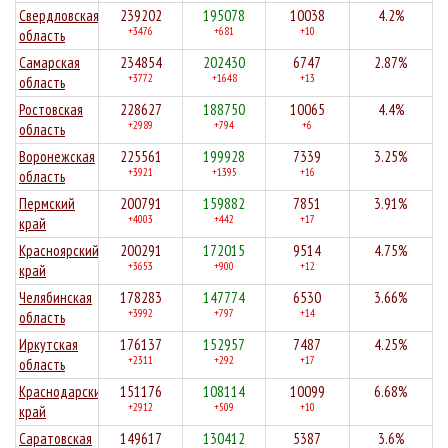
Свердловская
239202
195078
10038
4.2%
+3476
+681
+10
область
Самарская
234854
202430
6747
2.87%
+3772
+1648
+13
область
Ростовская
228627
188750
10065
4.4%
+2989
+794
+6
область
Воронежская
225561
199928
7339
3.25%
+3921
+1395
+16
область
Пермский
200791
159882
7851
3.91%
+4003
+442
+17
край
Красноярский
200291
172015
9514
4.75%
+3653
+900
+12
край
Челябинская
178283
147774
6530
3.66%
+3992
+797
+14
область
Иркутская
176137
152957
7487
4.25%
+2311
+292
+17
область
Краснодарский
151176
108114
10099
6.68%
+2912
+509
+10
край
Саратовская
149617
130412
5387
3.6%