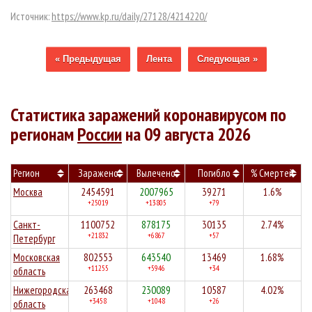
Источник:
https://www.kp.ru/daily/27128/4214220/
« Предыдущая
Лента
Следующая »
Статистика заражений коронавирусом по
регионам
России
на 09 августа 2026
Регион
Заражено
Вылечено
Погибло
% Смертей
Москва
2454591
2007965
39271
1.6%
+25019
+13805
+79
Санкт-
1100752
878175
30135
2.74%
+21832
+6867
+57
Петербург
Московская
802553
643540
13469
1.68%
+11255
+5946
+34
область
Нижегородская
263468
230089
10587
4.02%
+3458
+1048
+26
область