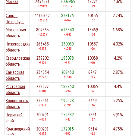
Москва
2454591
2007965
39271
1.6%
+25019
+13805
+79
Санкт-
1100752
878175
30135
2.74%
+21832
+6867
+57
Петербург
Московская
802553
643540
13469
1.68%
+11255
+5946
+34
область
Нижегородская
263468
230089
10587
4.02%
+3458
+1048
+26
область
Свердловская
239202
195078
10038
4.2%
+3476
+681
+10
область
Самарская
234854
202430
6747
2.87%
+3772
+1648
+13
область
Ростовская
228627
188750
10065
4.4%
+2989
+794
+6
область
Воронежская
225561
199928
7339
3.25%
+3921
+1395
+16
область
Пермский
200791
159882
7851
3.91%
+4003
+442
+17
край
Красноярский
200291
172015
9514
4.75%
+3653
+900
+12
край