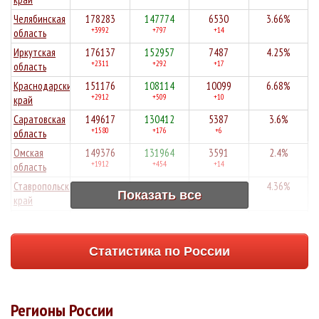
Челябинская
178283
147774
6530
3.66%
+3992
+797
+14
область
Иркутская
176137
152957
7487
4.25%
+2311
+292
+17
область
Краснодарский
151176
108114
10099
6.68%
+2912
+509
+10
край
Саратовская
149617
130412
5387
3.6%
+1580
+176
+6
область
Омская
149376
131964
3591
2.4%
+1912
+454
+14
область
Ставропольский
149133
128502
6507
4.36%
Показать все
+1611
+888
+12
край
Архангельская
148895
121319
1565
1.05%
+2571
+266
+2
область
Статистика по России
Волгоградская
146180
126042
6034
4.13%
+1314
+309
+13
область
Алтайский
141091
111322
7446
5.28%
+2702
+468
+23
край
Регионы России