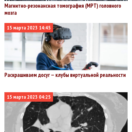
Магнитно-резонансная томография (МРТ) головного
Чукотский
3192
2949
40
1.25%
мозга
+40
+13
автономный
округ
15 марта 2023 14:45
Раскрашиваем досуг — клубы виртуальной реальности
15 марта 2023 04:25