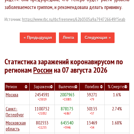
заболеваемости гриппом, и рекомендовала делать прививку.
Источник:
https://www.rbc.ru/rbcfreenews/62b0305a9a794726649f5eab
« Предыдущая
Лента
Следующая »
Статистика заражений коронавирусом по
регионам
России
на 07 августа 2026
Регион
Заражено
Вылечено
Погибло
% Смертей
Москва
2454591
2007965
39271
1.6%
+25019
+13805
+79
Санкт-
1100752
878175
30135
2.74%
+21832
+6867
+57
Петербург
Московская
802553
643540
13469
1.68%
+11255
+5946
+34
область