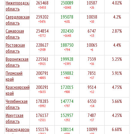
Нижегородская
263468
230089
10587
4.02%
+3458
+1048
+26
область
Свердловская
239202
195078
10038
4.2%
+3476
+681
+10
область
Самарская
234854
202430
6747
2.87%
+3772
+1648
+13
область
Ростовская
228627
188750
10065
4.4%
+2989
+794
+6
область
Воронежская
225561
199928
7339
3.25%
+3921
+1395
+16
область
Пермский
200791
159882
7851
3.91%
+4003
+442
+17
край
Красноярский
200291
172015
9514
4.75%
+3653
+900
+12
край
Челябинская
178283
147774
6530
3.66%
+3992
+797
+14
область
Иркутская
176137
152957
7487
4.25%
+2311
+292
+17
область
Краснодарский
151176
108114
10099
6.68%