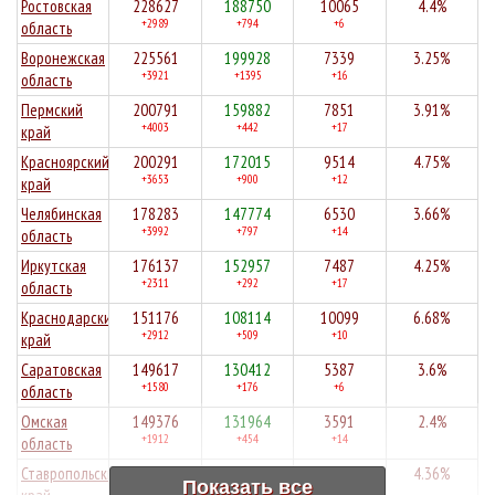
Ростовская
228627
188750
10065
4.4%
+2989
+794
+6
область
Воронежская
225561
199928
7339
3.25%
+3921
+1395
+16
область
Пермский
200791
159882
7851
3.91%
+4003
+442
+17
край
Красноярский
200291
172015
9514
4.75%
+3653
+900
+12
край
Челябинская
178283
147774
6530
3.66%
+3992
+797
+14
область
Иркутская
176137
152957
7487
4.25%
+2311
+292
+17
область
Краснодарский
151176
108114
10099
6.68%
+2912
+509
+10
край
Саратовская
149617
130412
5387
3.6%
+1580
+176
+6
область
Омская
149376
131964
3591
2.4%
+1912
+454
+14
область
Ставропольский
149133
128502
6507
4.36%
Показать все
+1611
+888
+12