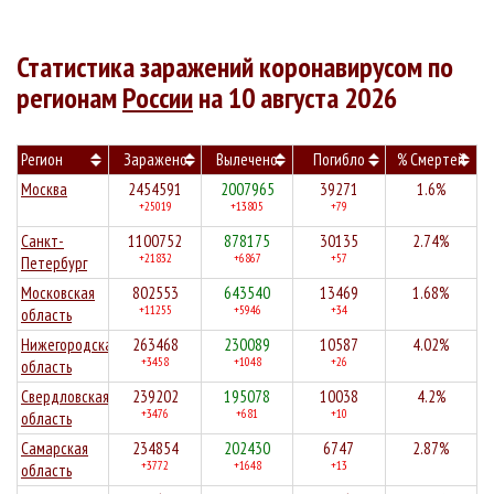
Статистика заражений коронавирусом по
регионам
России
на 10 августа 2026
Регион
Заражено
Вылечено
Погибло
% Смертей
Москва
2454591
2007965
39271
1.6%
+25019
+13805
+79
Санкт-
1100752
878175
30135
2.74%
+21832
+6867
+57
Петербург
Московская
802553
643540
13469
1.68%
+11255
+5946
+34
область
Нижегородская
263468
230089
10587
4.02%
+3458
+1048
+26
область
Свердловская
239202
195078
10038
4.2%
+3476
+681
+10
область
Самарская
234854
202430
6747
2.87%
+3772
+1648
+13
область