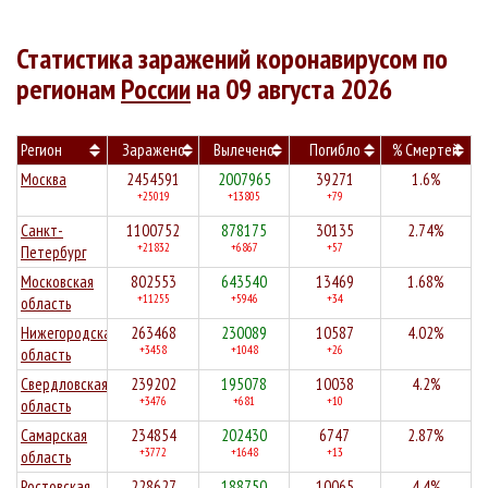
Статистика заражений коронавирусом по
регионам
России
на 09 августа 2026
Регион
Заражено
Вылечено
Погибло
% Смертей
Москва
2454591
2007965
39271
1.6%
+25019
+13805
+79
Санкт-
1100752
878175
30135
2.74%
+21832
+6867
+57
Петербург
Московская
802553
643540
13469
1.68%
+11255
+5946
+34
область
Нижегородская
263468
230089
10587
4.02%
+3458
+1048
+26
область
Свердловская
239202
195078
10038
4.2%
+3476
+681
+10
область
Самарская
234854
202430
6747
2.87%
+3772
+1648
+13
область
Ростовская
228627
188750
10065
4.4%