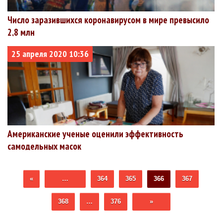
Число заразившихся коронавирусом в мире превысило
2,8 млн
25 апреля 2020 10:36
Американские ученые оценили эффективность
самодельных масок
«
…
364
365
366
367
368
…
376
»