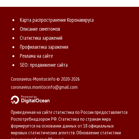
+1843
+478
+2
область
Ленинградская
123189
104273
3181
2.58%
+1703
+457
+2
область
Карта распространения Коронавируса
Приморский
114963
98489
1724
1.5%
Описание симптомов
+868
+513
+6
край
Статистика заражений
Тверская
113209
92333
2462
2.17%
+1440
+48
+3
область
Профилактика заражения
Республика
112932
86324
1887
1.67%
Реклама на сайте
+3493
+2162
+4
Саха
SEO: продвижение сайта
(Якутия)
Пензенская
111909
96726
4913
4.39%
Coronavirus-Monitor.info © 2020-2026
+981
+142
+10
область
coronavirus.monitor.info@gmail.com
Вологодская
111615
99633
3221
2.89%
+1305
+598
+4
область
Республика
109944
95648
2790
2.54%
+1575
+451
+2
Коми
Приведенная на сайте статистика по России предоставляется
Роспотребнадзором РФ. Статистика по странам мира
Брянская
109934
98231
3287
2.99%
+1669
+360
+6
область
формируется на основании данных от 18 официальных
мировых статистических агентств. Обновление статистики
Тюменская
109526
86951
3760
3.43%
+2441
+428
+7