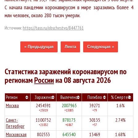
С начала пандемии коронавирусом в мире заразились более 4
млн человек, около 280 тысяч умерли.
Источник:
https://tass.ru/obschestvo/8447761
« Предыдущая
Лента
Следующая »
Статистика заражений коронавирусом по
регионам
России
на 08 августа 2026
Регион
Заражено
Вылечено
Погибло
% Смертей
Москва
2454591
2007965
39271
1.6%
+25019
+13805
+79
Санкт-
1100752
878175
30135
2.74%
+21832
+6867
+57
Петербург
Московская
802553
643540
13469
1.68%