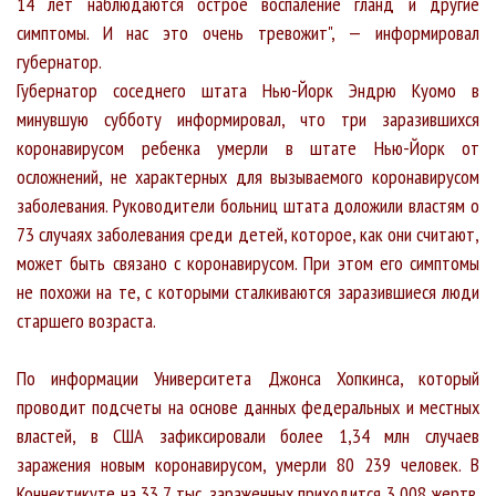
14 лет наблюдаются острое воспаление гланд и другие
симптомы. И нас это очень тревожит", — информировал
губернатор.
Губернатор соседнего штата Нью-Йорк Эндрю Куомо в
минувшую субботу информировал, что три заразившихся
коронавирусом ребенка умерли в штате Нью-Йорк от
осложнений, не характерных для вызываемого коронавирусом
заболевания. Руководители больниц штата доложили властям о
73 случаях заболевания среди детей, которое, как они считают,
может быть связано с коронавирусом. При этом его симптомы
не похожи на те, с которыми сталкиваются заразившиеся люди
старшего возраста.
По информации Университета Джонса Хопкинса, который
проводит подсчеты на основе данных федеральных и местных
властей, в США зафиксировали более 1,34 млн случаев
заражения новым коронавирусом, умерли 80 239 человек. В
Коннектикуте на 33,7 тыс. зараженных приходится 3 008 жертв.