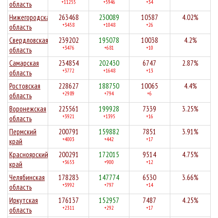
+11255
+5946
+34
область
Нижегородская
263468
230089
10587
4.02%
+3458
+1048
+26
область
Свердловская
239202
195078
10038
4.2%
+3476
+681
+10
область
Самарская
234854
202430
6747
2.87%
+3772
+1648
+13
область
Ростовская
228627
188750
10065
4.4%
+2989
+794
+6
область
Воронежская
225561
199928
7339
3.25%
+3921
+1395
+16
область
Пермский
200791
159882
7851
3.91%
+4003
+442
+17
край
Красноярский
200291
172015
9514
4.75%
+3653
+900
+12
край
Челябинская
178283
147774
6530
3.66%
+3992
+797
+14
область
Иркутская
176137
152957
7487
4.25%
+2311
+292
+17
область