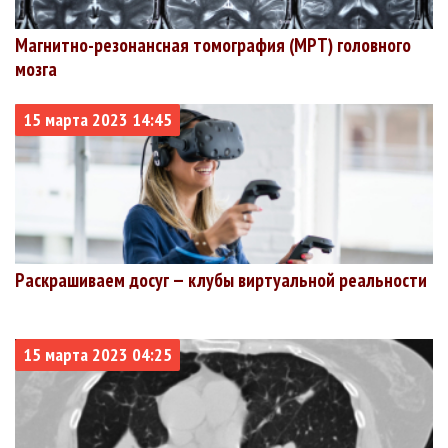
автономный
округ
Магнитно-резонансная томография (МРТ) головного
Чукотский
3192
2949
40
1.25%
мозга
+40
+13
автономный
округ
15 марта 2023 14:45
Раскрашиваем досуг — клубы виртуальной реальности
15 марта 2023 04:25