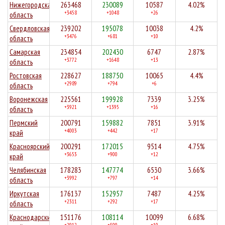
Нижегородская
263468
230089
10587
4.02%
+3458
+1048
+26
область
Свердловская
239202
195078
10038
4.2%
+3476
+681
+10
область
Самарская
234854
202430
6747
2.87%
+3772
+1648
+13
область
Ростовская
228627
188750
10065
4.4%
+2989
+794
+6
область
Воронежская
225561
199928
7339
3.25%
+3921
+1395
+16
область
Пермский
200791
159882
7851
3.91%
+4003
+442
+17
край
Красноярский
200291
172015
9514
4.75%
+3653
+900
+12
край
Челябинская
178283
147774
6530
3.66%
+3992
+797
+14
область
Иркутская
176137
152957
7487
4.25%
+2311
+292
+17
область
Краснодарский
151176
108114
10099
6.68%