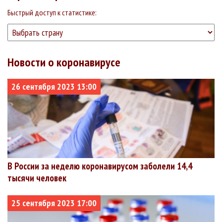
Ульяновская
131874
120472
4092
3.1%
Быстрый доступ к статистике:
+907
+437
+6
область
Ханты-
131337
95785
2188
1.67%
+3614
+282
+5
Мансийский
автономный
округ — Югра
Новости о коронавирусе
Оренбургская
124077
103377
3605
2.91%
+1843
+478
+2
область
26 сентября 2023 13:00
Ленинградская
123189
104273
3181
2.58%
+1703
+457
+2
область
Приморский
114963
98489
1724
1.5%
+868
+513
+6
край
Тверская
113209
92333
2462
2.17%
+1440
+48
+3
область
Республика
112932
86324
1887
1.67%
В России за неделю коронавирусом заболели 14,4
+3493
+2162
+4
Саха
тысячи человек
(Якутия)
Пензенская
111909
96726
4913
4.39%
25 сентября 2023 17:00
+981
+142
+10
область
Вологодская
111615
99633
3221
2.89%